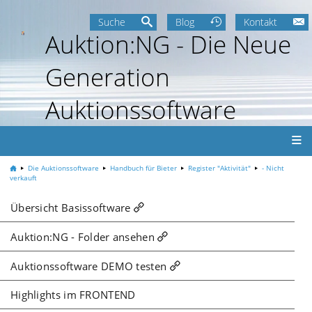
Suche
Blog
Kontakt
Auktion:NG - Die Neue
Generation
Auktionssoftware
Die Auktionssoftware
Handbuch für Bieter
Register "Aktivität"
- Nicht
verkauft
Übersicht Basissoftware
Auktion:NG - Folder ansehen
Auktionssoftware DEMO testen
Highlights im FRONTEND