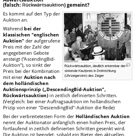
(falsch:
Rückwärtsauktion
) gemeint?
Es kommt auf den Typ der
Auktion an.
Während
bei der
klassischen "englischen
Auktion"
der aufgerufene
Preis mit der Zahl der
angegebenen Gebote
ansteigt ("AscendingBid-
Auktion"), so sinkt der
Preis bei der Kombination
mit einer
Auktion nach
dem holländischen
Auktionsprinzip
(„DescendingBid-Auktion",
Rückwärtsauktion)
in zeitlich definierten Schritten.
(Vergleich: bei einer Auftragsauktion im holländischen
Prizip von einer "DescendingBid"-Auktion die Rede)
Bei der verbreitetesten Form der
Holländischen Auktion
nennt der Auktionator anfänglich einen hohen Preis, der
fortlaufend in zeitlich definierten Schritten gesenkt wird.
Die Auktion ist beendet, sobald ein Bieter den aktuellen,