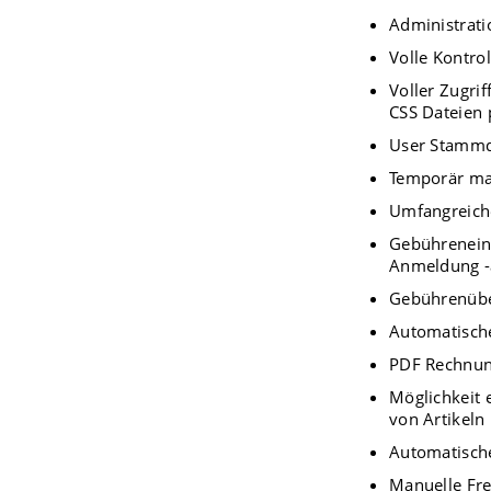
Administrat
Volle Kontrol
Voller Zugri
CSS Dateien 
User Stamm
Temporär ma
Umfangreiche
Gebühreneinst
Anmeldung -a
Gebührenübe
Automatisch
PDF Rechnu
Möglichkeit 
von Artikeln
Automatische
Manuelle Fre