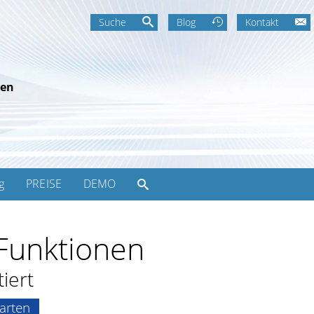
Suche
Blog
Kontakt
een
g
PREISE
DEMO
 Funktionen
iert
tarten