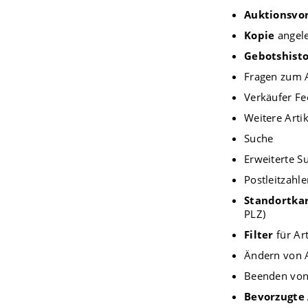
Auktionsvo
Kopie
angele
Gebotshisto
Fragen zum A
Verkäufer Fe
Weitere Arti
Suche
Erweiterte S
Postleitzahl
Standortka
PLZ)
Filter
für Art
Ändern von A
Beenden von
Bevorzugte