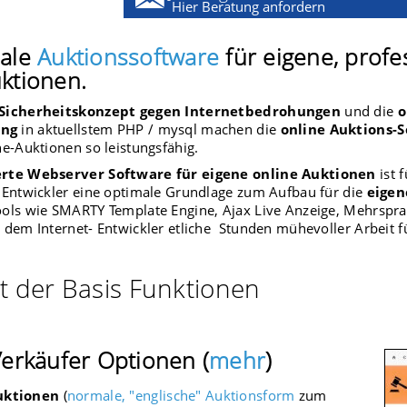
Hier Beratung anfordern
male
Auktionssoftware
für eigene, profe
ktionen.
Sicherheitskonzept gegen Internetbedrohungen
und die
o
ung
in aktuellstem PHP / mysql machen die
online Auktions-
ne-Auktionen so leistungsfähig.
rte Webserver Software für eigene online Auktionen
ist 
 Entwickler eine optimale Grundlage zum Aufbau für die
eigen
ools wie SMARTY Template Engine, Ajax Live Anzeige, Mehrsp
 dem Internet- Entwickler etliche Stunden mühevoller Arbeit f
t der Basis Funktionen
Verkäufer Optionen (
mehr
)
uktionen
(
normale, "englische" Auktionsform
zum