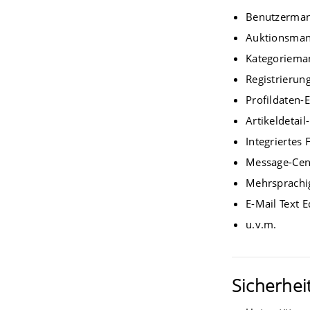
Benutzerma
Auktionsma
Kategoriem
Registrierun
Profildaten-E
Artikeldetail
Integriertes
Message-Cen
Mehrsprachig
E-Mail Text 
u.v.m.
Sicherhei