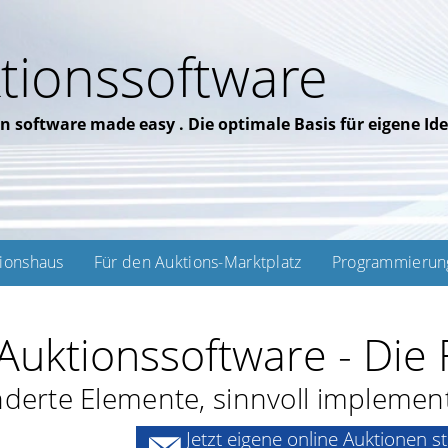
tionssoftware
n software made easy . Die optimale Basis für eigene Id
tionshaus
Für den Auktions-Marktplatz
Programmierun
Auktionssoftware - Die
nderte Elemente, sinnvoll implement
Jetzt eigene online Auktionen s