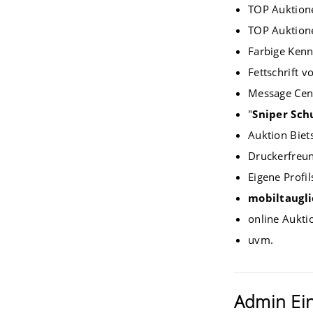
TOP Auktione
TOP Auktione
Farbige Kenn
Fettschrift v
Message Cen
"
Sniper Sch
Auktion Biet
Druckerfreu
Eigene Profi
mobiltaugli
online Aukti
uvm.
Admin Ein