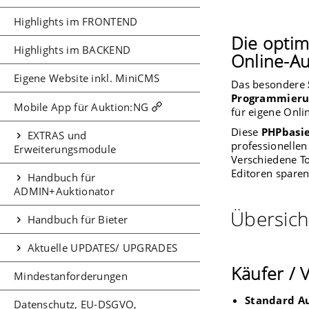
Highlights im FRONTEND
Die opti
Highlights im BACKEND
Online-Au
Eigene Website inkl. MiniCMS
Das besondere
Programmier
Mobile App für Auktion:NG
für eigene Onli
Diese
PHPbasie
EXTRAS und
professionellen
Erweiterungsmodule
Verschiedene T
Editoren sparen
Handbuch für
ADMIN+Auktionator
Übersich
Handbuch für Bieter
Aktuelle UPDATES/ UPGRADES
Käufer / 
Mindestanforderungen
Standard A
Datenschutz, EU-DSGVO,