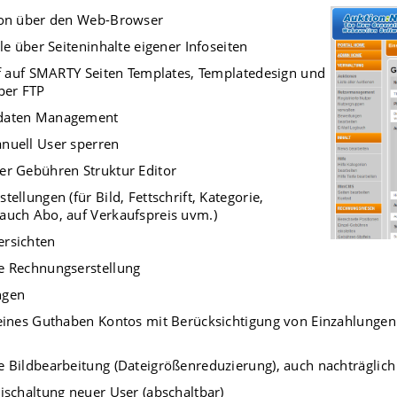
ion über den Web-Browser
le über Seiteninhalte eigener Infoseiten
ff auf SMARTY Seiten Templates, Templatedesign und
per FTP
daten Management
nuell User sperren
r Gebühren Struktur Editor
ellungen (für Bild, Fettschrift, Kategorie,
uch Abo, auf Verkaufspreis uvm.)
rsichten
e Rechnungserstellung
ngen
eines Guthaben Kontos mit Berücksichtigung von Einzahlunge
 Bildbearbeitung (Dateigrößenreduzierung), auch nachträglich 
ischaltung neuer User (abschaltbar)