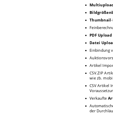
Multiuploa
Bildgrößen
Thumbnail
Feinberechnu
PDF Upload
Datei Uplo
Einbindung 
Auktionsvor
Artikel Impo
CSV.ZIP Arti
wie zb. mobi
CSV Artikel 
Voraussetzu
Verkaufte
Ar
Automatisch
der Durchläu