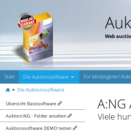
Auk
Web auctio
Start
Für Versteigerer/ Auk
Die Auktionssoftware
Die Auktionssoftware
A:NG 
Übersicht Basissoftware
Viele hu
Auktion:NG - Folder ansehen
Auktionssoftware DEMO testen