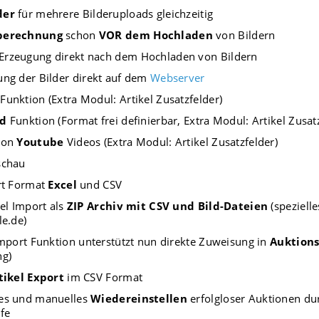
der
für mehrere Bilderuploads gleichzeitig
berechnung
schon
VOR dem Hochladen
von Bildern
-Erzeugung direkt nach dem Hochladen von Bildern
ng der Bilder direkt auf dem
Webserver
Funktion (Extra Modul: Artikel Zusatzfelder)
ad
Funktion (Format frei definierbar, Extra Modul: Artikel Zusat
von
Youtube
Videos (Extra Modul: Artikel Zusatzfelder)
schau
rt Format
Excel
und CSV
kel Import als
ZIP Archiv mit CSV und Bild-Dateien
(speziell
le.de)
Import Funktion unterstützt nun direkte Zuweisung in
Auktions
ng)
tikel Export
im CSV Format
es und manuelles
Wiedereinstellen
erfolgloser Auktionen dur
fe