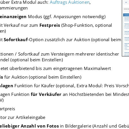
, über Extra Modul auch:
Auftrags Auktionen
,
rammierungen
leinanzeigen
Modus (ggf. Anpassungen notwendig)
it Verkauf nur zum
Festpreis
(Shop-Funktion, optional
en)
it
Sofortkauf
-Option zusätzlich zur Auktion (optional beim
tionen / Sofortkauf zum Versteigern mehrerer identischer
ndel (optional beim Einstellen)
etet überbietend bis zum eingetragenen Maximalwert
is
für Auktion (optional beim Einstellen)
hlagen
Funktion für Käufer (optional, Extra Modul: Preis Vorsc
lagen Funktion
für Verkäufer
an Höchstbietenden bei Mindestpr
V)
artpreis
or zur Artikeleingabe
eliebiger Anzahl von Fotos
in Bildergalerie (Anzahl und Gebüh